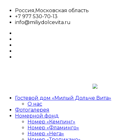
Перейти
Россия,Московская область
к
+7 977 530-70-13
содержимому
info@miliydolcevita.ru
whatsapp
facebook
twitter
google
plus
linkedin
Гостевой дом «Милый Дольче Вита»
Милый
Гостевой
О нас
Дольче
дом,сдача
Фотогалерея
Вита
номеров,аренда
Номерной фонд
Номер «Кемпинг»
Номер «Фламинго»
Номер «Нега»
Номер «Тропикано»