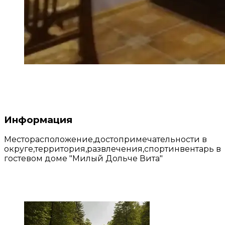
Информация
Месторасположение,достопримечательности в
округе,территория,развлечения,спортинвентарь в
гостевом доме "Милый Дольче Вита"