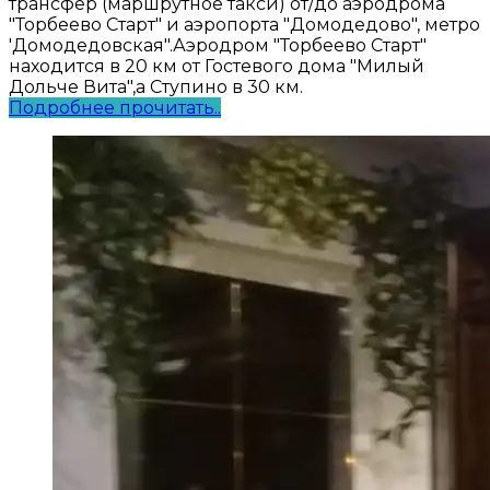
трансфер (маршрутное такси) от/до аэродрома
"Торбеево Старт" и аэропорта "Домодедово", метро
'Домодедовская".Аэродром "Торбеево Старт"
находится в 20 км от Гостевого дома "Милый
Дольче Вита",а Ступино в 30 км.
Подробнее прочитать..