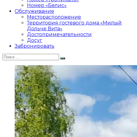
Номер «Белис»
Обслуживание
Месторасположение
Территория гостевого дома «Милый
Дольче Вита»
Достопримечательности
Досуг
Забронировать
Искать:
Поиск