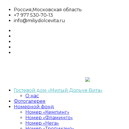
Перейти
Россия,Московская область
к
+7 977 530-70-13
содержимому
info@miliydolcevita.ru
whatsapp
facebook
twitter
google
plus
linkedin
Гостевой дом «Милый Дольче Вита»
Гостевой
О нас
Милый
дом,сдача
Фотогалерея
номеров,аренда
Номерной фонд
Дольче
Номер «Кемпинг»
Номер «Фламинго»
Вита
Номер «Нега»
Номер «Тропикано»