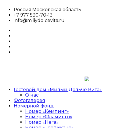
Перейти
Россия,Московская область
к
+7 977 530-70-13
содержимому
info@miliydolcevita.ru
whatsapp
facebook
twitter
google
plus
linkedin
Гостевой дом «Милый Дольче Вита»
Милый
Гостевой
О нас
Дольче
дом,сдача
Фотогалерея
Вита
номеров,аренда
Номерной фонд
Номер «Кемпинг»
Номер «Фламинго»
Номер «Нега»
Номер «Тропикано»