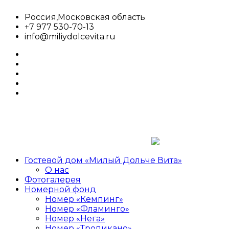
Перейти
Россия,Московская область
к
+7 977 530-70-13
содержимому
info@miliydolcevita.ru
whatsapp
facebook
twitter
google
plus
linkedin
Гостевой дом «Милый Дольче Вита»
Милый
Гостевой
О нас
Дольче
дом,сдача
Фотогалерея
Вита
номеров,аренда
Номерной фонд
Номер «Кемпинг»
Номер «Фламинго»
Номер «Нега»
Номер «Тропикано»