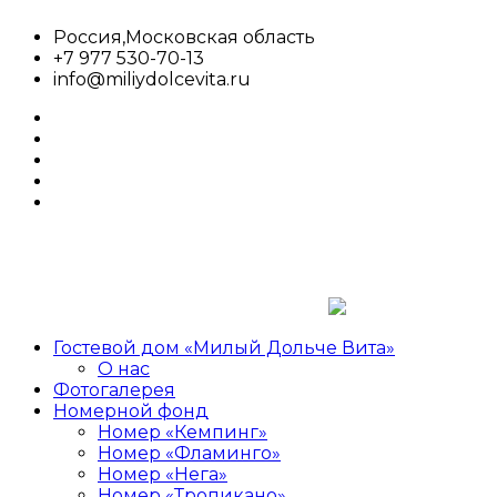
Перейти
Россия,Московская область
к
+7 977 530-70-13
содержимому
info@miliydolcevita.ru
whatsapp
facebook
twitter
google
plus
linkedin
Гостевой дом «Милый Дольче Вита»
Милый
Гостевой
О нас
Дольче
дом,сдача
Фотогалерея
Вита
номеров,аренда
Номерной фонд
Номер «Кемпинг»
Номер «Фламинго»
Номер «Нега»
Номер «Тропикано»